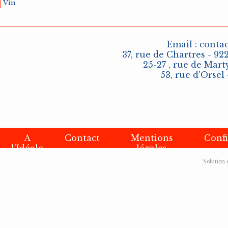
Vin
Email :
conta
37, rue de Chartres - 92
25-27 , rue de Marty
53, rue d'Orsel 
A
Contact
Mentions
Confi
l'Idéale
légales
Solution