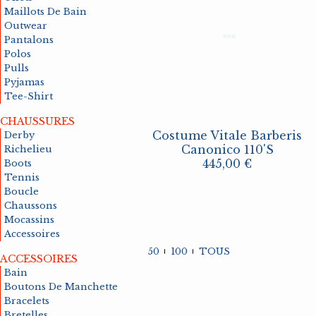
Horlogerie
Derby
Bain
Boutons De Manchette
Richelieu
Bain
Decorati
Bracelet
Boots
Maillots De Bain
Outwear
Vestes
Bermudas
Chemise
Pantalons
Polos
Pulls
Pyjamas
Tee-Shirt
CHAUSSURES
Mocassins
High Tech
Chapeaux
Chaussettes
Accessoires
Costume Vitale Barberis
Jeux
Maroquine
Cravates
Derby
Canonico 110's
Richelieu
445
,00 €
Boots
Outwear
Pantalons
Polos
Tennis
Boucle
Chaussons
Mocassins
Accessoires
50
100
TOUS
ACCESSOIRES
Sacs
Bain
Boutons De Manchette
Bracelets
Bretelles