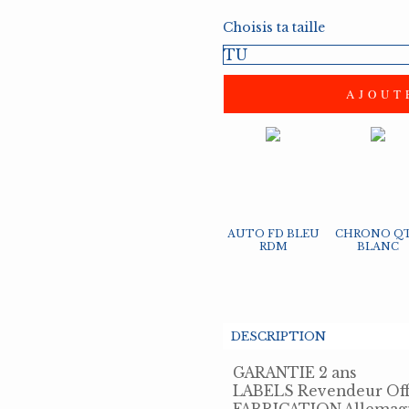
 Manchette
eu
Decoration
Bracelets
Boots
Bretelles
Tennis
Divers
Ca
Ec
B
Choisis ta taille
as
Chemises
Costumes
G
TU
tes
res
Maroquinerie
Cravates
Mouchoirs
Divers
Par
Ec
ns
Polos
Pulls
Py
AUTO FD BLEU
CHRONO Q
RDM
BLANC
DESCRIPTION
GARANTIE 2 ans
LABELS Revendeur Offi