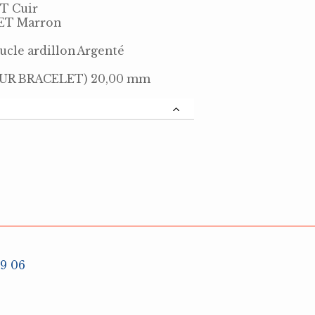
T Cuir
ET Marron
le ardillon Argenté
R BRACELET) 20,00 mm
19 06