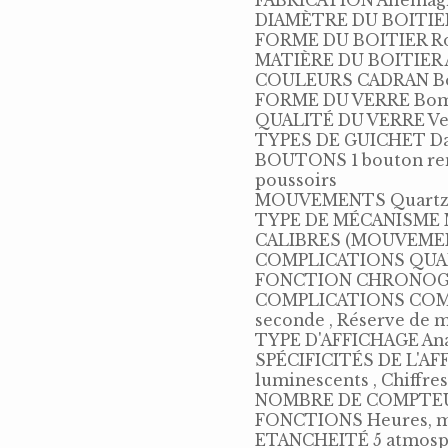
FABRICATION Allemag
DIAMÈTRE DU BOITIE
FORME DU BOITIER R
MATIÈRE DU BOITIER A
COULEURS CADRAN B
FORME DU VERRE Bo
QUALITÉ DU VERRE Verr
TYPES DE GUICHET D
BOUTONS 1 bouton rem
poussoirs
MOUVEMENTS Quartz ,
TYPE DE MÉCANISME M
CALIBRES (MOUVEMEN
COMPLICATIONS QUA
FONCTION CHRONOG
COMPLICATIONS COMPTE
seconde , Réserve de 
TYPE D'AFFICHAGE Anal
SPÉCIFICITÉS DE L'AFF
luminescents , Chiffres
NOMBRE DE COMPTEU
FONCTIONS Heures, min
ETANCHEITÉ 5 atmosp