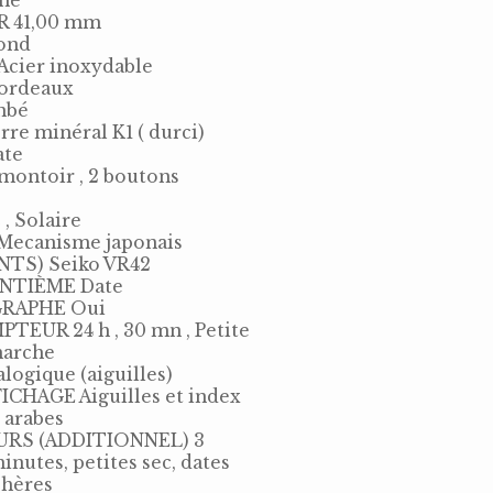
ne
R 41,00 mm
ond
cier inoxydable
ordeaux
mbé
e minéral K1 ( durci)
ate
ontoir , 2 boutons
 Solaire
ecanisme japonais
TS) Seiko VR42
NTIÈME Date
RAPHE Oui
UR 24 h , 30 mn , Petite
marche
ogique (aiguilles)
ICHAGE Aiguilles et index
 arabes
RS (ADDITIONNEL) 3
utes, petites sec, dates
hères