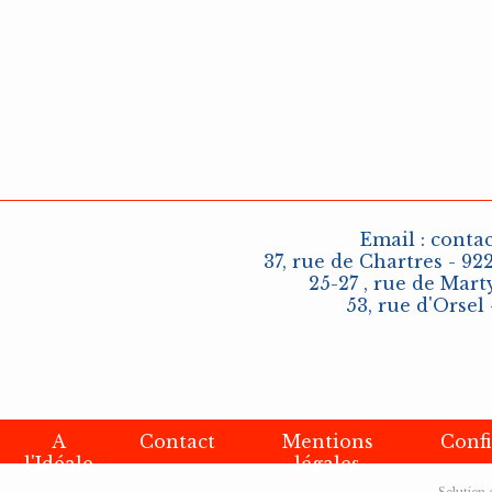
Email :
conta
37, rue de Chartres - 92
25-27 , rue de Marty
53, rue d'Orsel 
A
Contact
Mentions
Confi
l'Idéale
légales