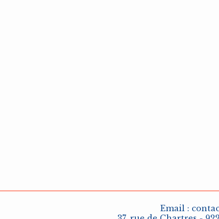
Email :
conta
37, rue de Chartres - 92