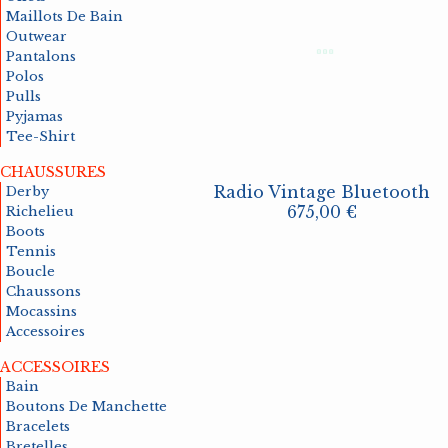
Horlogerie
Derby
Bain
Boutons De Manchette
Richelieu
Bain
Decorati
Bracelet
Boots
Maillots De Bain
Outwear
Vestes
Bermudas
Chemise
Pantalons
Polos
Pulls
Pyjamas
Tee-Shirt
CHAUSSURES
Mocassins
High Tech
Chapeaux
Chaussettes
Accessoires
Radio Vintage Bluetooth
Jeux
Maroquine
Cravates
Derby
675
,00 €
Richelieu
Boots
Outwear
Pantalons
Polos
Tennis
Boucle
Chaussons
Mocassins
Accessoires
ACCESSOIRES
Sacs
Bain
Boutons De Manchette
Bracelets
Bretelles