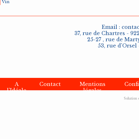
Vin
Email :
conta
37, rue de Chartres - 92
25-27 , rue de Marty
53, rue d'Orsel 
A
Contact
Mentions
Confi
l'Idéale
légales
Solution